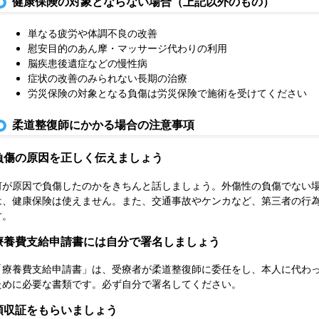
健康保険の対象とならない場合（上記以外のもの）
単なる疲労や体調不良の改善
慰安目的のあん摩・マッサージ代わりの利用
脳疾患後遺症などの慢性病
症状の改善のみられない長期の治療
労災保険の対象となる負傷は労災保険で施術を受けてください
柔道整復師にかかる場合の注意事項
負傷の原因を正しく伝えましょう
何が原因で負傷したのかをきちんと話しましょう。外傷性の負傷でない
は、健康保険は使えません。また、交通事故やケンカなど、第三者の行
す。
療養費支給申請書には自分で署名しましょう
「療養費支給申請書」は、受療者が柔道整復師に委任をし、本人に代わ
ために必要な書類です。必ず自分で署名してください。
領収証をもらいましょう