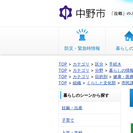
本
文
へ
移
動
防災・緊急時情報
暮らし
TOP
カテゴリ
区分
手続き
TOP
カテゴリ
分野
暮らしの情
TOP
カテゴリ
目的別
健康・医
TOP
組織
くらしと文化部
市民
暮らしのシーンから探す
妊娠・出産
子育て
入学・学校