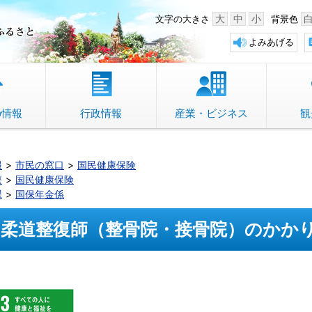
中野市 「故郷」のふるさと
大
中
小
文字の大きさ
背景色
よみあげる
の情報
行政情報
産業・ビジネス
観
報
市民の窓口
国民健康保険
療
国民健康保険
課
国保年金係
柔道整復師（整骨院・接骨院）のかか