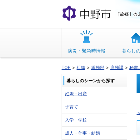
本
文
へ
移
動
防災・緊急時情報
暮らし
TOP
組織
総務部
庶務課
秘書
暮らしのシーンから探す
妊娠・出産
子育て
＜
入学・学校
成人・仕事・結婚