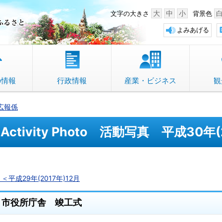
中野市 「故郷」のふるさと
大
中
小
文字の大きさ
背景色
よみあげる
の情報
行政情報
産業・ビジネス
観
広報係
Activity Photo 活動写真 平成30年(
＜平成29年(2017年)12
月
市役所庁舎 竣工式