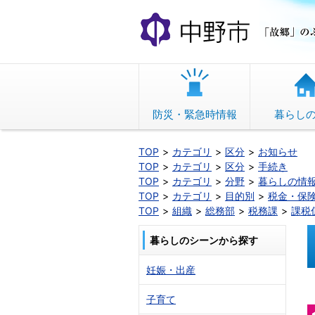
本
文
へ
移
動
防災・緊急時情報
暮らし
TOP
カテゴリ
区分
お知らせ
TOP
カテゴリ
区分
手続き
TOP
カテゴリ
分野
暮らしの情
TOP
カテゴリ
目的別
税金・保
TOP
組織
総務部
税務課
課税
暮らしのシーンから探す
妊娠・出産
子育て