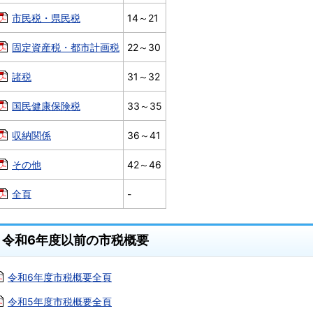
市民税・県民税
14～21
固定資産税・都市計画税
22～30
諸税
31～32
国民健康保険税
33～35
収納関係
36～41
その他
42～46
全頁
-
令和6年度以前の市税概要
令和6年度市税概要全頁
令和5年度市税概要全頁