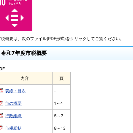
市税概要は、次のファイル(PDF形式)をクリックしてご覧ください。
令和7年度市税概要
DF
内容
頁
表紙・目次
-
市の概要
1～4
行政組織
5～7
市税総括
8～13