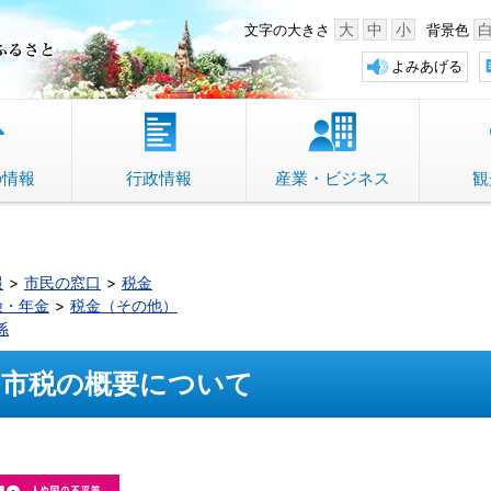
中野市 「故郷」のふるさと
大
中
小
文字の大きさ
背景色
よみあげる
の情報
行政情報
産業・ビジネス
観
報
市民の窓口
税金
険・年金
税金（その他）
係
市税の概要について