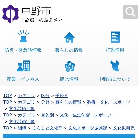
本
文
へ
移
動
防災・緊急時情報
暮らしの情報
行政情報
産業・ビジネス
観光情報
中野市について
TOP
カテゴリ
区分
手続き
TOP
カテゴリ
分野
暮らしの情報
教養・文化・スポーツ
文化芸術活動
TOP
カテゴリ
目的別
文化・生涯学習・スポーツ
文化芸術活動
TOP
組織
くらしと文化部
文化スポーツ振興課
文化振興係