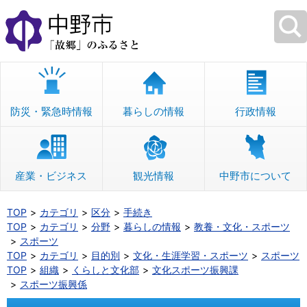
本
文
へ
移
動
防災・緊急時情報
暮らしの情報
行政情報
産業・ビジネス
観光情報
中野市について
TOP
カテゴリ
区分
手続き
TOP
カテゴリ
分野
暮らしの情報
教養・文化・スポーツ
スポーツ
TOP
カテゴリ
目的別
文化・生涯学習・スポーツ
スポーツ
TOP
組織
くらしと文化部
文化スポーツ振興課
スポーツ振興係