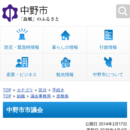
本
文
へ
移
動
防災・緊急時情報
暮らしの情報
行政情報
産業・ビジネス
観光情報
中野市について
TOP
カテゴリ
区分
手続き
TOP
組織
議会事務局
庶務係
中野市市議会
公開日 2014年2月17日
更新日 2025年4月4日