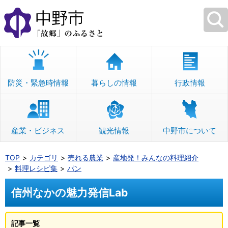
本
文
へ
移
動
防災・緊急時情報
暮らしの情報
行政情報
産業・ビジネス
観光情報
中野市について
TOP
カテゴリ
売れる農業
産地発！みんなの料理紹介
料理レシピ集
パン
信州なかの魅力発信Lab
記事一覧