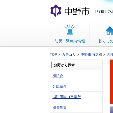
本
文
へ
移
動
防災・緊急時情報
暮らし
TOP
カテゴリ
中野市消防団
各
分野から探す
団紹介
分団紹介
消防団協力事業所
団員募集