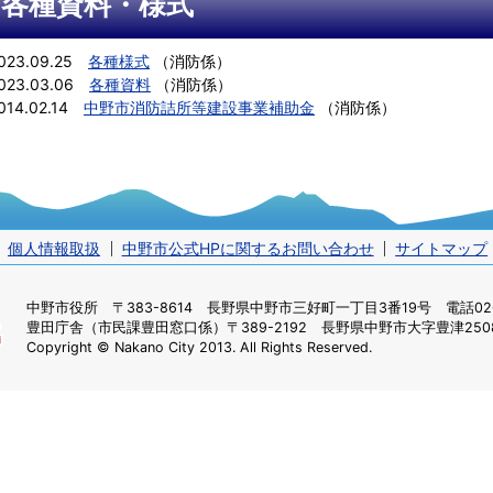
各種資料・様式
023.09.25
各種様式
（
消防係
）
023.03.06
各種資料
（
消防係
）
014.02.14
中野市消防詰所等建設事業補助金
（
消防係
）
個人情報取扱
中野市公式HPに関するお問い合わせ
サイトマップ
中野市役所
〒383-8614 長野県中野市三好町一丁目3番19号 電話0269
豊田庁舎（市民課豊田窓口係）
〒389-2192 長野県中野市大字豊津2508
Copyright © Nakano City 2013. All Rights Reserved.