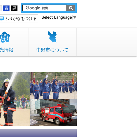
白
青
黒
Select Language
▼
ふりがなをつける
光情報
中野市について