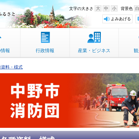
中野市 「故郷」のふるさと
大
中
小
文字の大きさ
背景色
よみあげる
の情報
行政情報
産業・ビジネス
観
種資料・様式