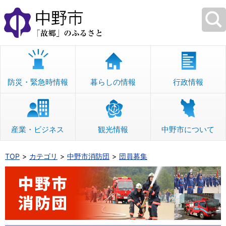
本
文
へ
移
動
防災・緊急時情報
暮らしの情報
行政情報
産業・ビジネス
観光情報
中野市について
TOP
カテゴリ
中野市消防団
団員募集