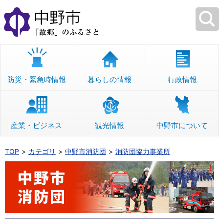
本
文
へ
移
動
防災・緊急時情報
暮らしの情報
行政情報
産業・ビジネス
観光情報
中野市について
TOP
カテゴリ
中野市消防団
消防団協力事業所