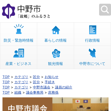
本
文
へ
移
動
防災・緊急時情報
暮らしの情報
行政情報
産業・ビジネス
観光情報
中野市について
TOP
カテゴリ
区分
お知らせ
TOP
カテゴリ
区分
手続き
TOP
カテゴリ
中野市議会
議員の紹介
TOP
組織
議会事務局
庶務係