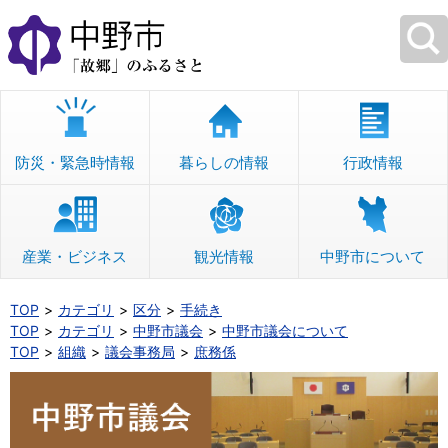
本
文
へ
移
動
防災・緊急時情報
暮らしの情報
行政情報
産業・ビジネス
観光情報
中野市について
TOP
カテゴリ
区分
手続き
TOP
カテゴリ
中野市議会
中野市議会について
TOP
組織
議会事務局
庶務係