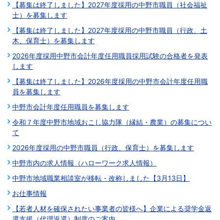
【募集は終了しました】2027年度採用の中野市職員（社会福祉
士）を募集します
【募集は終了しました】2027年度採用の中野市職員（行政、土
木、保育士）を募集します
2026年度採用中野市会計年度任用職員採用試験の合格者を発表
します
【募集は終了しました】2026年度採用の中野市会計年度任用職
員を募集します
中野市会計年度任用職員を募集します
令和７年度中野市地域おこし協力隊（縁結・農業）の募集につい
て
2026年度採用の中野市職員（行政、保育士）を募集します
中野市内の求人情報（ハローワーク求人情報）
中野市地域職業相談室が移転・改称しました【3月13日】
お仕事情報
【若者人材を確保されたい事業者の皆様へ】企業による奨学⾦返
還⽀援（代理返還）制度のご案内