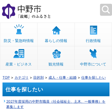
本
文
へ
移
動
防災・緊急時情報
暮らしの情報
行政情報
産業・ビジネス
観光情報
中野市について
TOP
カテゴリ
目的別
成人・仕事・結婚
仕事を探したい
仕事を探したい
2027年度採用の中野市職員（社会福祉士、土木、一般事務）を
募集します