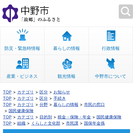
本
文
へ
移
動
防災・緊急時情報
暮らしの情報
行政情報
産業・ビジネス
観光情報
中野市について
TOP
カテゴリ
区分
お知らせ
TOP
カテゴリ
区分
手続き
TOP
カテゴリ
分野
暮らしの情報
市民の窓口
国民健康保険
TOP
カテゴリ
目的別
税金・保険・年金
国民健康保険
TOP
組織
くらしと文化部
市民課
国保年金係