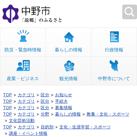
本
文
へ
移
動
防災・緊急時情報
暮らしの情報
行政情報
産業・ビジネス
観光情報
中野市について
TOP
カテゴリ
区分
お知らせ
TOP
カテゴリ
区分
手続き
TOP
カテゴリ
区分
募集情報
TOP
カテゴリ
分野
暮らしの情報
教養・文化・スポーツ
文化芸術活動
TOP
カテゴリ
目的別
文化・生涯学習・スポーツ
講座・イベント情報