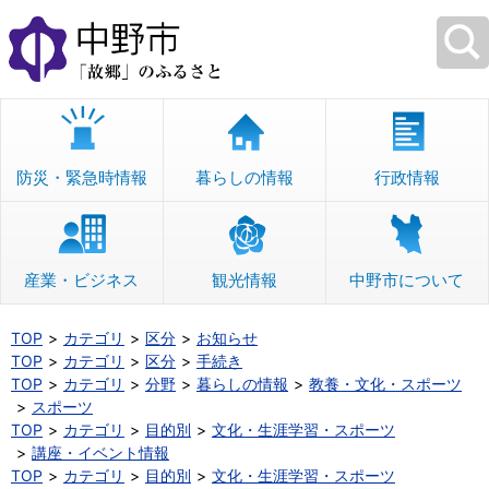
本
文
へ
移
動
防災・緊急時情報
暮らしの情報
行政情報
産業・ビジネス
観光情報
中野市について
TOP
カテゴリ
区分
お知らせ
TOP
カテゴリ
区分
手続き
TOP
カテゴリ
分野
暮らしの情報
教養・文化・スポーツ
スポーツ
TOP
カテゴリ
目的別
文化・生涯学習・スポーツ
講座・イベント情報
TOP
カテゴリ
目的別
文化・生涯学習・スポーツ