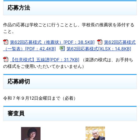
応募方法
作品の応募は学校ごとに行うこととし、学校長の推薦状を添付する
こと。
第62回応募様式（推薦状）[PDF：38.5KB]
第62回応募様式
（一覧表）[PDF：42.4KB]
第62回応募様式[XLSX：14.8KB]
【任意様式】五線譜[PDF：31.7KB]
（楽譜の様式は、お手持ち
の様式をご使用いただいてかまいません）
応募締切
令和７年９月12日金曜日まで（必着）
審査員