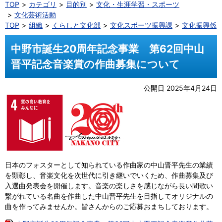
TOP
カテゴリ
目的別
文化・生涯学習・スポーツ
文化芸術活動
TOP
組織
くらしと文化部
文化スポーツ振興課
文化振興係
中野市誕生20周年記念事業 第62回中山
晋平記念音楽賞の作曲募集について
公開日 2025年4月24日
日本のフォスターとして知られている作曲家の中山晋平先生の業績
を顕彰し、音楽文化を次世代に引き継いでいくため、作曲募集及び
入選曲発表会を開催します。音楽の楽しさを感じながら長い間歌い
繋がれている名曲を作曲した中山晋平先生を目指してオリジナルの
曲を作ってみませんか。皆さんからのご応募おまちしております。