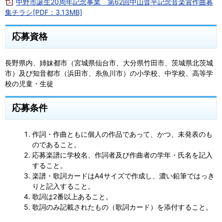
中野市誕生20周年記念事業 第62回中山晋平記念音楽賞作曲募
集チラシ[PDF：3.13MB]
応募資格
長野県内、姉妹都市（宮城県仙台市、大分県竹田市、茨城県北茨城
市）及び知音都市（浜田市、糸魚川市）の小学校、中学校、高等学
校の児童・生徒
応募条件
作詞・作曲ともに個人の作品であって、かつ、未発表のも
のであること。
応募楽譜に学校名、作詞者及び作曲者の学年・氏名を記入
すること。
楽譜・歌詞カードはA4サイズで作成し、濃い鉛筆ではっき
りと記入すること。
歌詞は2番以上あること。
歌詞のみ記載されたもの（歌詞カード）を添付すること。