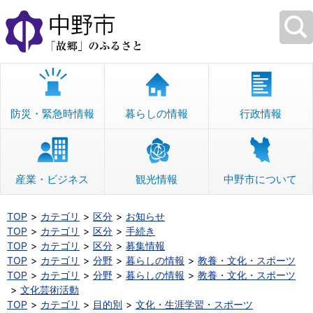
本
文
へ
移
動
防災・緊急時情報
暮らしの情報
行政情報
産業・ビジネス
観光情報
中野市について
TOP
カテゴリ
区分
お知らせ
TOP
カテゴリ
区分
手続き
TOP
カテゴリ
区分
募集情報
TOP
カテゴリ
分野
暮らしの情報
教養・文化・スポーツ
TOP
カテゴリ
分野
暮らしの情報
教養・文化・スポーツ
文化芸術活動
TOP
カテゴリ
目的別
文化・生涯学習・スポーツ