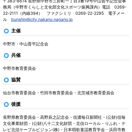
〒383-8614 長野県中野市三好町一丁目3番19号中山晋平記念会事
務局（中野市くらしと文化部文化スポーツ振興課内）電話 0269-
22-2111（内線394） ファクシミリ 0269-22-2295 電子メー
ル
bunshin@city.nakano.nagano.jp
主催
中野市・中山晋平記念会
共催
中野市教育委員会
協賛
仙台市教育委員会・竹田市教育委員会・北茨城市教育委員会
後援
長野県教育委員会・高野辰之記念会・信濃毎日新聞社・(公財)信毎
文化事業財団・(公財)八十二文化財団・北信ローカル・りふれ・テ
レビ北信ケーブルビジョン(株)・日本唱歌童謡教育学会・浜田市教