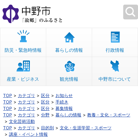
本
文
へ
移
動
防災・緊急時情報
暮らしの情報
行政情報
産業・ビジネス
観光情報
中野市について
TOP
カテゴリ
区分
お知らせ
TOP
カテゴリ
区分
手続き
TOP
カテゴリ
区分
募集情報
TOP
カテゴリ
分野
暮らしの情報
教養・文化・スポーツ
文化芸術活動
TOP
カテゴリ
目的別
文化・生涯学習・スポーツ
講座・イベント情報