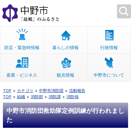
本
文
へ
移
動
防災・緊急時情報
暮らしの情報
行政情報
産業・ビジネス
観光情報
中野市について
TOP
カテゴリ
中野市消防団
活動報告
TOP
組織
消防部
消防課
消防係
中野市消防団救助隊定例訓練が行われまし
た