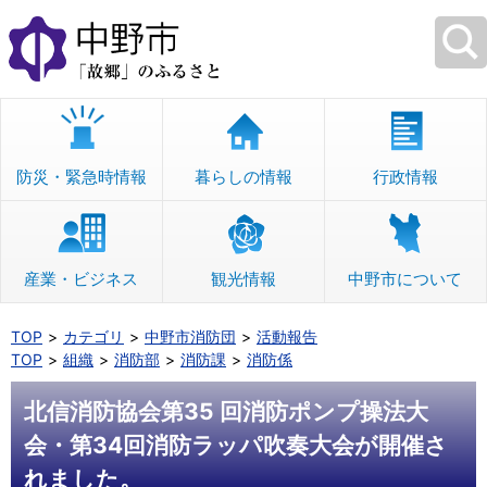
本
文
へ
移
動
防災・緊急時情報
暮らしの情報
行政情報
産業・ビジネス
観光情報
中野市について
TOP
カテゴリ
中野市消防団
活動報告
TOP
組織
消防部
消防課
消防係
北信消防協会第35 回消防ポンプ操法大
会・第34回消防ラッパ吹奏大会が開催さ
れました。