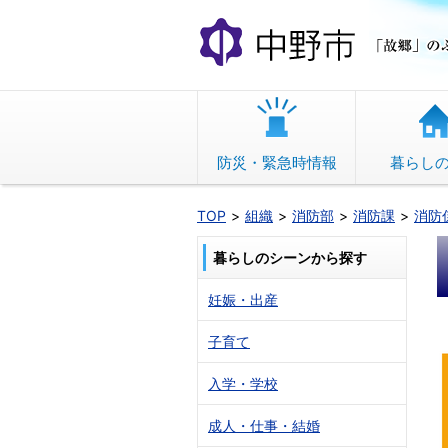
本
文
へ
移
動
防災・緊急時情報
暮らし
TOP
組織
消防部
消防課
消防
暮らしのシーンから探す
妊娠・出産
子育て
入学・学校
成人・仕事・結婚