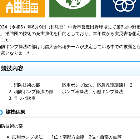
2024（令和6）年6月9日（日曜日）中野市営豊田野球場にて第6回中
た。消防団の技術の充実強化を目的としており、本年度から実災害を想
ました。
消防ポンプ操法の部は北信大会出場チームが決定している中での披露と
披露となりました。
競技内容
消防技術の部 応用ポンプ操法、応急救護訓練1・2
消防ポンプ操法の部 ポンプ車操法、小型ポンプ操法
ラッパ吹奏
競技結果
消防技術の部
応用ポンプ操法 1位：南部方面隊 2位：西部方面隊