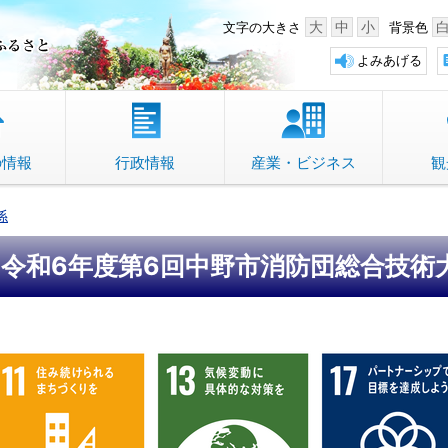
中野市 「故郷」のふるさと
大
中
小
文字の大きさ
背景色
よみあげる
の情報
行政情報
産業・ビジネス
観
係
令和6年度第6回中野市消防団総合技術