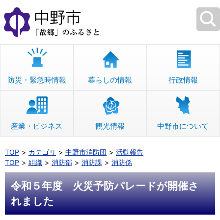
本
文
へ
移
動
防災・緊急時情報
暮らしの情報
行政情報
産業・ビジネス
観光情報
中野市について
TOP
カテゴリ
中野市消防団
活動報告
TOP
組織
消防部
消防課
消防係
令和５年度 火災予防パレードが開催さ
れました