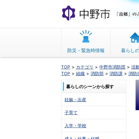
本
文
へ
移
動
防災・緊急時情報
暮らし
TOP
カテゴリ
中野市消防団
活
TOP
組織
消防部
消防課
消防
暮らしのシーンから探す
妊娠・出産
子育て
入学・学校
成人・仕事・結婚