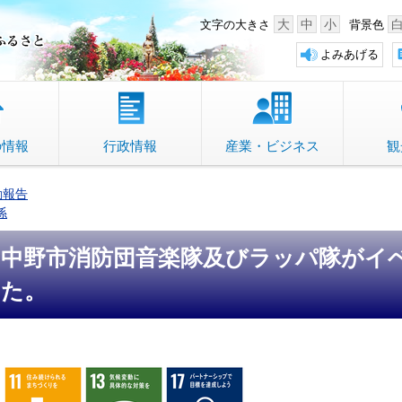
中野市 「故郷」のふるさと
大
中
小
文字の大きさ
背景色
よみあげる
の情報
行政情報
産業・ビジネス
観
動報告
係
中野市消防団音楽隊及びラッパ隊がイ
た。