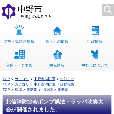
本
文
へ
移
動
防災・緊急時情報
暮らしの情報
行政情報
産業・ビジネス
観光情報
中野市について
TOP
カテゴリ
中野市消防団
お知らせ
TOP
カテゴリ
中野市消防団
活動報告
TOP
組織
消防部
消防課
消防係
北信消防協会ポンプ操法・ラッパ吹奏大
会が開催されました。