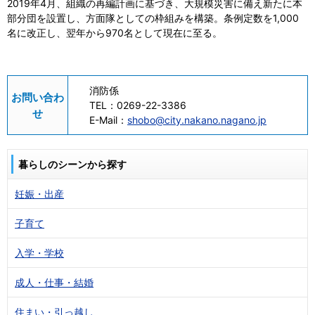
2019年4月、組織の再編計画に基づき、大規模災害に備え新たに本
部分団を設置し、方面隊としての枠組みを構築。条例定数を1,000
名に改正し、翌年から970名として現在に至る。
消防係
お問い合わ
TEL：
0269-22-3386
せ
E-Mail：
shobo@city.nakano.nagano.jp
暮らしのシーンから探す
妊娠・出産
子育て
入学・学校
成人・仕事・結婚
住まい・引っ越し