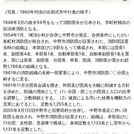
（写真：1960年代頃の出初式市中行進の様子）
1948年3月の政令59号をもって消防団令が公布され、市町村独自の
自治体消防となる。
1954年7月、1町8か村が合併し中野市が発足。合併条件にしたがい
各町村消防団が統合され、中野市消防団が設置された。消防団設置
当時の組織は、本部並びに9部をもって構成され、本部には団長1
名、副団長4名、本部長1名、自動車部長1名、自動車副部長1名を置
き、部には部長、副部長、分団長、班長、団員、消防医が置かれ総
勢1,786名の組織となる。
1961年の消防組織の名称一部変更により、中野市消防団〇〇分団と
称するに至る。
1961年11月分団長会議を開き、幹部及び団員を大幅に削減する方針
を決めた。削減の理由として（1）分団・部ごとの団員と人口の比率
を調整し、少数精鋭とする。（2）減員による浮いた経費を機動力の
充実にあてるとし、定数を1,255名とした。
2005年4月1日旧中野市と旧豊田村が合併し、中野市発足に伴い消
防団も統合され、中野市消防団が設置された。組織は、本部並びに
11分団、女性部、音楽隊で構成し、条例定数を1,133名とし翌年から
1,131名を定数とした。