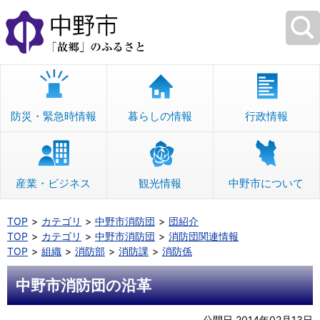
本
文
へ
移
動
防災・緊急時情報
暮らしの情報
行政情報
産業・ビジネス
観光情報
中野市について
TOP
カテゴリ
中野市消防団
団紹介
TOP
カテゴリ
中野市消防団
消防団関連情報
TOP
組織
消防部
消防課
消防係
中野市消防団の沿革
公開日 2014年02月13日