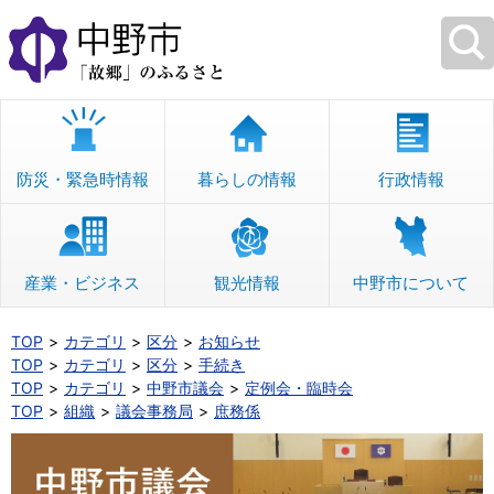
本
文
へ
移
動
防災・緊急時情報
暮らしの情報
行政情報
産業・ビジネス
観光情報
中野市について
TOP
カテゴリ
区分
お知らせ
TOP
カテゴリ
区分
手続き
TOP
カテゴリ
中野市議会
定例会・臨時会
TOP
組織
議会事務局
庶務係