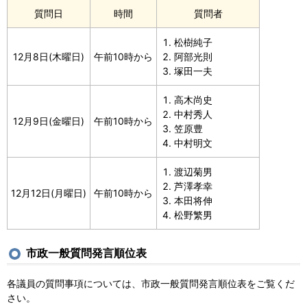
質問日
時間
質問者
松樹純子
12月8日(木曜日)
午前10時から
阿部光則
塚田一夫
高木尚史
中村秀人
12月9日(金曜日)
午前10時から
笠原豊
中村明文
渡辺菊男
芦澤孝幸
12月12日(月曜日)
午前10時から
本田将伸
松野繁男
市政一般質問発言順位表
各議員の質問事項については、市政一般質問発言順位表をご覧くだ
さい。