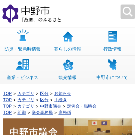
本
文
へ
移
動
防災・緊急時情報
暮らしの情報
行政情報
産業・ビジネス
観光情報
中野市について
TOP
カテゴリ
区分
お知らせ
TOP
カテゴリ
区分
手続き
TOP
カテゴリ
中野市議会
定例会・臨時会
TOP
組織
議会事務局
庶務係