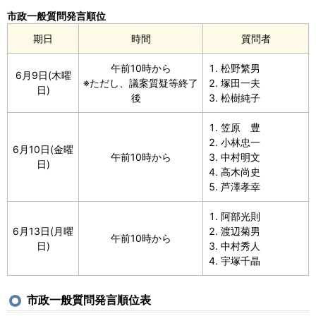
市政一般質問発言順位
期日
時間
質問者
午前10時から
松野繁男
6月9日(木曜
※ただし、議案質疑等終了
塚田一夫
日)
後
松樹純子
笠原 豊
小林忠一
6月10日(金曜
午前10時から
中村明文
日)
高木尚史
芦澤孝幸
阿部光則
6月13日(月曜
渡辺菊男
午前10時から
日)
中村秀人
宇塚千晶
市政一般質問発言順位表