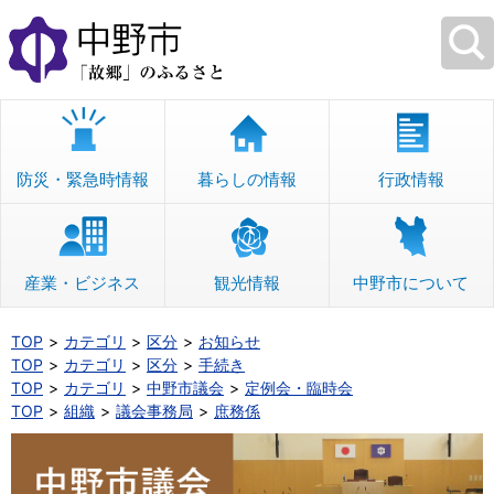
本
文
へ
移
動
防災・緊急時情報
暮らしの情報
行政情報
産業・ビジネス
観光情報
中野市について
TOP
カテゴリ
区分
お知らせ
TOP
カテゴリ
区分
手続き
TOP
カテゴリ
中野市議会
定例会・臨時会
TOP
組織
議会事務局
庶務係