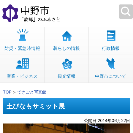
本
文
へ
移
動
防災・緊急時情報
暮らしの情報
行政情報
産業・ビジネス
観光情報
中野市について
TOP
できごと写真館
土びなもサミット展
公開日 2014年06月22日