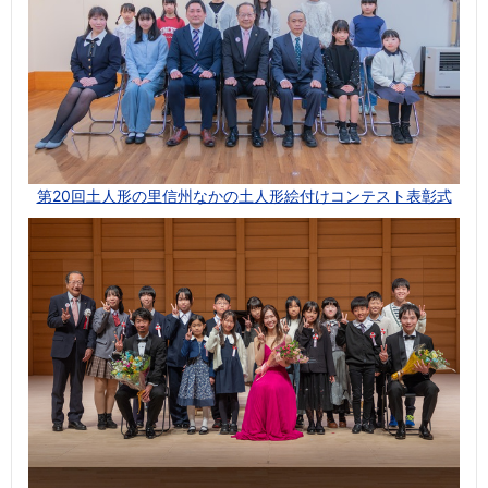
第20回土人形の里信州なかの土人形絵付けコンテスト表彰式