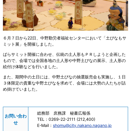
６月７日から22日、中野勤労者福祉センターにおいて「土びなもサ
ミット展」を開催しました。
ばらサミット開催に合わせ、伝統の土人形もＰＲしようと企画した
もので、会場では全国各地の土人形や中野土びなの展示、土人形の
絵付け体験などを行いました。
また、期間中の土日には、中野土びなの抽選販売会も実施し、１日
３体限定の貴重な中野土びなを求めて、会場には大勢の人たちが詰
め掛けていました。
総務部 庶務課 秘書広報係
お問い合わ
TEL：
0269-22-2111 (212,400)
せ
E-Mail：
shomu@city.nakano.nagano.jp