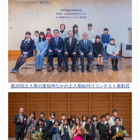
第20回土人形の里信州なかの土人形絵付けコンテスト表彰式