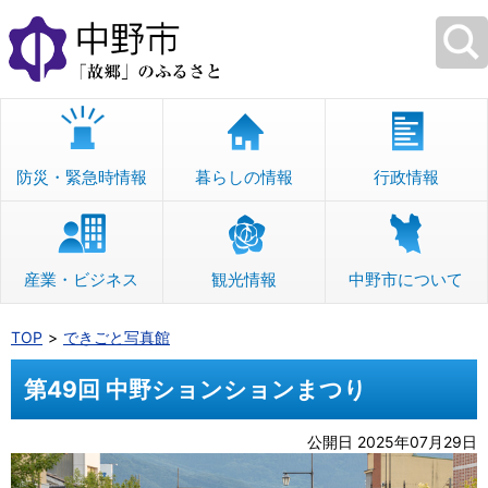
本
文
へ
移
動
防災・緊急時情報
暮らしの情報
行政情報
産業・ビジネス
観光情報
中野市について
TOP
できごと写真館
第49回 中野ションションまつり
公開日 2025年07月29日