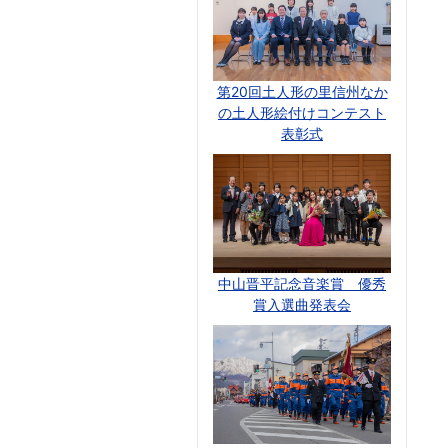
第20回土人形の里信州なか
の土人形絵付けコンテスト
表彰式
中山晋平記念音楽賞 優秀
賞入選曲発表会