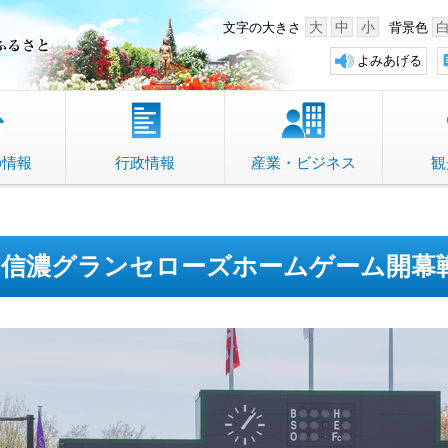
中野市 「故郷」のふるさと
大
中
小
文字の大きさ
背景色
よみあげる
の情報
行政情報
産業・ビジネス
観
信濃グランセローズホームゲーム開幕