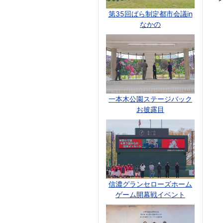
第35回ばら制定都市会議in
なかの
一本木公園ステージバック
お披露目
信濃グランセローズホーム
ゲーム開幕戦イベント