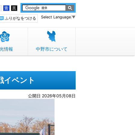
白
青
黒
Select Language
▼
ふりがなをつける
光情報
中野市について
戦イベント
公開日 2026年05月08日