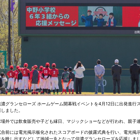
信濃グランセローズ ホームゲーム開幕戦イベントを4月12日に出発進行ス
催しました。
球場外では飲食販売や子ども縁日、マジックショーなどが行われ、親子
試合前には電光掲示板化されたスコアボードの披露式典を行い、電光掲示
ジを映し出すなどして地域一丸となって信濃グランセローズを応援しま