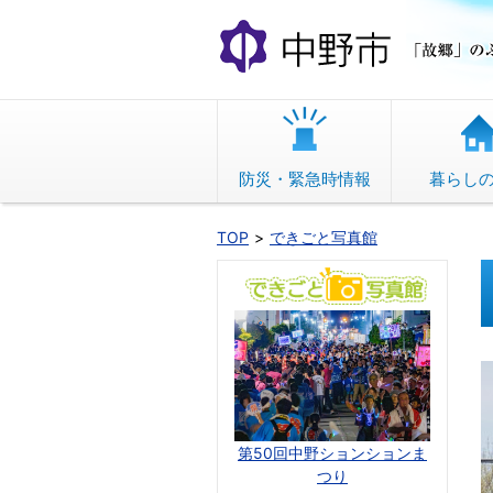
本
文
へ
移
動
防災・緊急時情報
暮らし
TOP
できごと写真館
第50回中野ションションま
つり