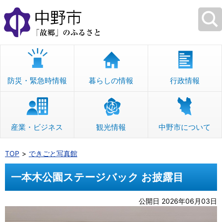
本
文
へ
移
動
防災・緊急時情報
暮らしの情報
行政情報
産業・ビジネス
観光情報
中野市について
TOP
できごと写真館
一本木公園ステージバック お披露目
公開日 2026年06月03日