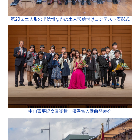
第20回土人形の里信州なかの土人形絵付けコンテスト表彰式
中山晋平記念音楽賞 優秀賞入選曲発表会