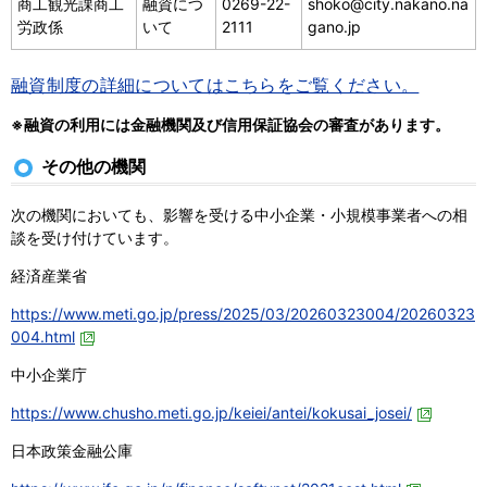
商工観光課商工
融資につ
0269-22-
shoko@city.nakano.na
労政係
いて
2111
gano.jp
融資制度の詳細についてはこちらをご覧ください。
※融資の利用には金融機関及び信用保証協会の審査があります。
その他の機関
次の機関においても、影響を受ける中小企業・小規模事業者への相
談を受け付けています。
経済産業省
https://www.meti.go.jp/press/2025/03/20260323004/20260323
004.html
中小企業庁
https://www.chusho.meti.go.jp/keiei/antei/kokusai_josei/
日本政策金融公庫