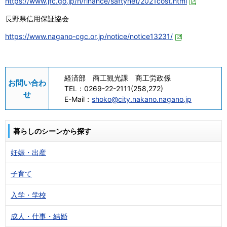
https://www.jfc.go.jp/n/finance/saftynet/2021cost.html
長野県信用保証協会
https://www.nagano-cgc.or.jp/notice/notice13231/
経済部 商工観光課 商工労政係
お問い合わ
TEL：
0269-22-2111(258,272)
せ
E-Mail：
shoko@city.nakano.nagano.jp
暮らしのシーンから探す
妊娠・出産
子育て
入学・学校
成人・仕事・結婚