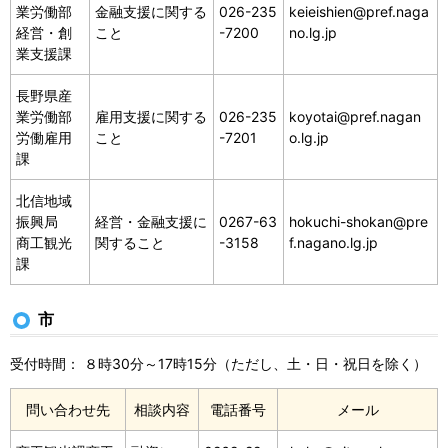
業労働部
金融支援に関する
026-235
keieishien@pref.naga
経営・創
こと
-7200
no.lg.jp
業支援課
長野県産
業労働部
雇用支援に関する
026-235
koyotai@pref.nagan
労働雇用
こと
-7201
o.lg.jp
課
北信地域
振興局
経営・金融支援に
0267-63
hokuchi-shokan@pre
商工観光
関すること
-3158
f.nagano.lg.jp
課
市
受付時間： ８時30分～17時15分（ただし、土・日・祝日を除く）
問い合わせ先
相談内容
電話番号
メール