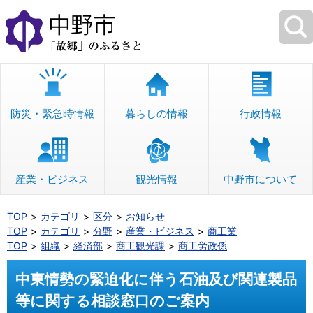
本
文
へ
移
動
防災・緊急時情報
暮らしの情報
行政情報
産業・ビジネス
観光情報
中野市について
TOP
カテゴリ
区分
お知らせ
TOP
カテゴリ
分野
産業・ビジネス
商工業
TOP
組織
経済部
商工観光課
商工労政係
中東情勢の緊迫化に伴う石油及び関連製品
等に関する相談窓口のご案内