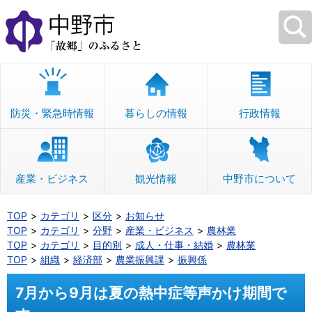
本
文
へ
移
動
防災・緊急時情報
暮らしの情報
行政情報
産業・ビジネス
観光情報
中野市について
TOP
カテゴリ
区分
お知らせ
TOP
カテゴリ
分野
産業・ビジネス
農林業
TOP
カテゴリ
目的別
成人・仕事・結婚
農林業
TOP
組織
経済部
農業振興課
振興係
7月から9月は夏の熱中症等声かけ期間で