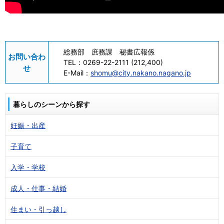
総務部 庶務課 秘書広報係
お問い合わ
TEL：
0269-22-2111 (212,400)
せ
E-Mail：
shomu@city.nakano.nagano.jp
暮らしのシーンから探す
妊娠・出産
子育て
入学・学校
成人・仕事・結婚
住まい・引っ越し