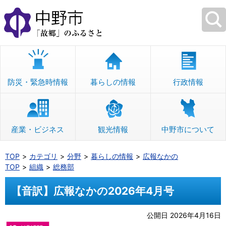
本
文
へ
移
動
防災・緊急時情報
暮らしの情報
行政情報
産業・ビジネス
観光情報
中野市について
TOP
カテゴリ
分野
暮らしの情報
広報なかの
TOP
組織
総務部
【音訳】広報なかの2026年4月号
公開日 2026年4月16日