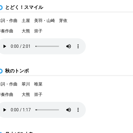
とどく！スマイル
作詞・作曲 土屋 美羽・山崎 芽依
伴奏作曲 大熊 崇子
秋のトンボ
作詞・作曲 翠川 唯菜
伴奏作曲 大熊 崇子