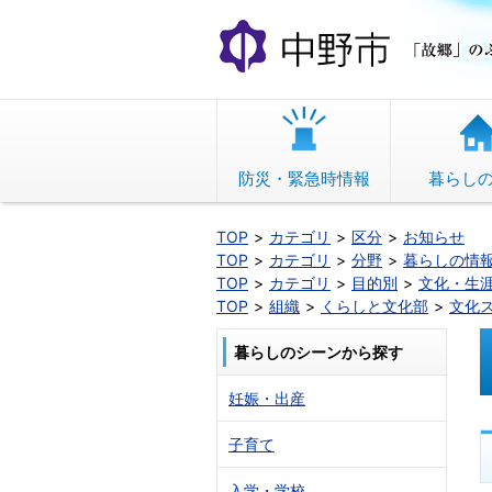
本
文
へ
移
動
防災・緊急時情報
暮らし
TOP
カテゴリ
区分
お知らせ
TOP
カテゴリ
分野
暮らしの情
TOP
カテゴリ
目的別
文化・生
TOP
組織
くらしと文化部
文化
暮らしのシーンから探す
妊娠・出産
子育て
入学・学校