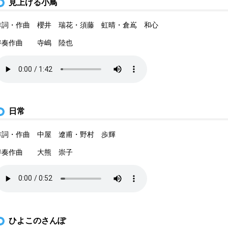
見上げる小鳥
作詞・作曲 櫻井 瑞花・須藤 虹晴・倉嶌 和心
伴奏作曲 寺嶋 陸也
日常
作詞・作曲 中屋 遼甫・野村 歩輝
伴奏作曲 大熊 崇子
ひよこのさんぽ