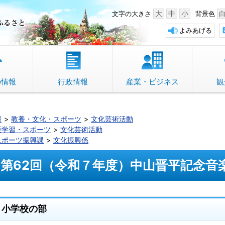
中野市 「故郷」のふるさと
大
中
小
文字の大きさ
背景色
よみあげる
の情報
行政情報
産業・ビジネス
観
報
教養・文化・スポーツ
文化芸術活動
涯学習・スポーツ
文化芸術活動
スポーツ振興課
文化振興係
第62回（令和７年度）中山晋平記念音
小学校の部