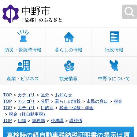
本
文
へ
移
動
防災・緊急時情報
暮らしの情報
行政情報
産業・ビジネス
観光情報
中野市について
TOP
カテゴリ
区分
お知らせ
TOP
カテゴリ
分野
暮らしの情報
市民の窓口
税金
TOP
カテゴリ
目的別
税金・保険・年金
税金（軽自動車税）
TOP
組織
総務部
税務課
課税係
車検時の軽自動車税納税証明書の提示は原