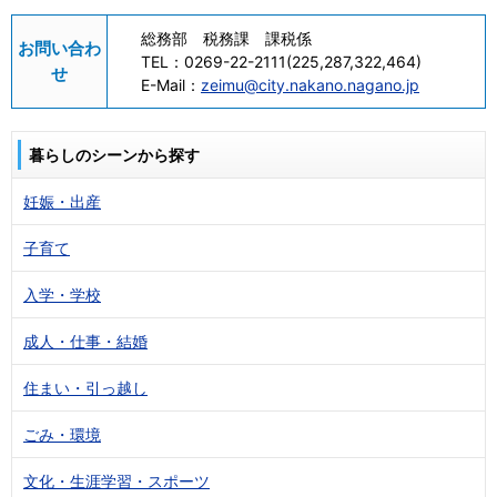
総務部 税務課 課税係
お問い合わ
TEL：
0269-22-2111(225,287,322,464)
せ
E-Mail：
zeimu@city.nakano.nagano.jp
暮らしのシーンから探す
妊娠・出産
子育て
入学・学校
成人・仕事・結婚
住まい・引っ越し
ごみ・環境
文化・生涯学習・スポーツ