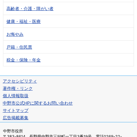
高齢者・介護・障がい者
健康・福祉・医療
お悔やみ
戸籍・住民票
税金・保険・年金
アクセシビリティ
著作権・リンク
個人情報取扱
中野市公式HPに関するお問い合わせ
サイトマップ
広告掲載募集
中野市役所
〒383-8614 長野県中野市三好町一丁目3番19号 電話0269-22-