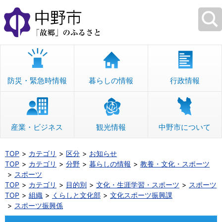
本
文
へ
移
動
防災・緊急時情報
暮らしの情報
行政情報
産業・ビジネス
観光情報
中野市について
TOP
カテゴリ
区分
お知らせ
TOP
カテゴリ
分野
暮らしの情報
教養・文化・スポーツ
スポーツ
TOP
カテゴリ
目的別
文化・生涯学習・スポーツ
スポーツ
TOP
組織
くらしと文化部
文化スポーツ振興課
スポーツ振興係