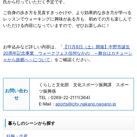
氏から行っていただく予定です。
ご自身の歩き方を見直すきっかけや、より効果的な歩き方が学べる
レッスンでウォーキングに興味がある方も、初めての方も楽しんで
いただける内容になっていますので、ぜひお楽しみに！
お申込みなど詳しい内容は、「
【11月8日（土）開催】中野市誕生
20周年記念事業 ウォークフェス信州なかの ～舞台はカチューシ
ャから故郷へ～について
」をご確認ください。
くらしと文化部 文化スポーツ振興課 スポー
お問い合わ
ツ振興係
せ
TEL：
0269-22-2111(364)
E-Mail：
sports@city.nakano.nagano.jp
暮らしのシーンから探す
妊娠・出産