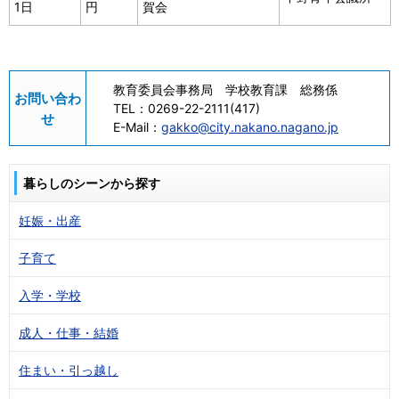
1日
円
賀会
教育委員会事務局 学校教育課 総務係
お問い合わ
TEL：
0269-22-2111(417)
せ
E-Mail：
gakko@city.nakano.nagano.jp
暮らしのシーンから探す
妊娠・出産
子育て
入学・学校
成人・仕事・結婚
住まい・引っ越し