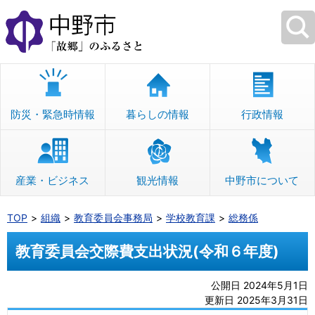
本
文
へ
移
動
防災・緊急時情報
暮らしの情報
行政情報
産業・ビジネス
観光情報
中野市について
TOP
組織
教育委員会事務局
学校教育課
総務係
教育委員会交際費支出状況(令和６年度)
公開日 2024年5月1日
更新日 2025年3月31日