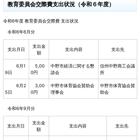
教育委員会交際費支出状況（令和６年度）
令和6年度 教育委員会交際費 支出状況
令和6年6月分
支出金
支出月日
支出内容
支出先
額
6月1
5,00
中野市経済に関する懇
信州中野商工会議
9日
0円
談会
所
6月2
3,00
中野市体育協会賛助会
中野市体育協会賛
5日
0円
理事会
助会
令和6年9月分
支出金
支出月日
支出内容
支出先
額