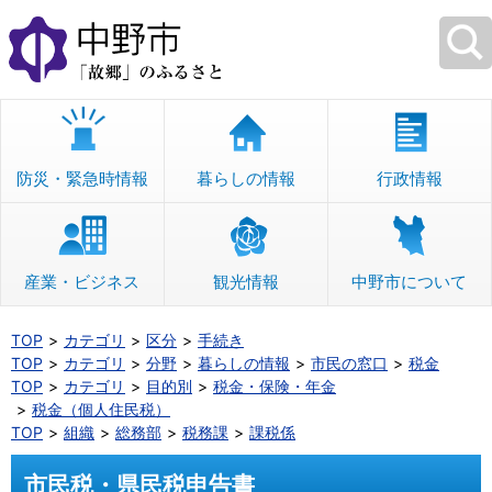
本
文
へ
移
動
防災・緊急時情報
暮らしの情報
行政情報
産業・ビジネス
観光情報
中野市について
TOP
カテゴリ
区分
手続き
TOP
カテゴリ
分野
暮らしの情報
市民の窓口
税金
TOP
カテゴリ
目的別
税金・保険・年金
税金（個人住民税）
TOP
組織
総務部
税務課
課税係
市民税・県民税申告書