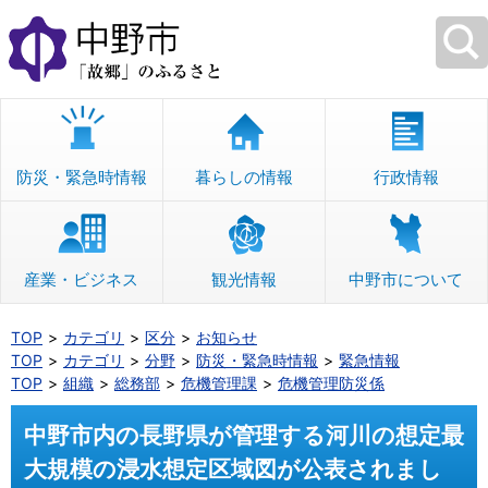
本
文
へ
移
動
防災・緊急時情報
暮らしの情報
行政情報
産業・ビジネス
観光情報
中野市について
TOP
カテゴリ
区分
お知らせ
TOP
カテゴリ
分野
防災・緊急時情報
緊急情報
TOP
組織
総務部
危機管理課
危機管理防災係
中野市内の長野県が管理する河川の想定最
大規模の浸水想定区域図が公表されまし