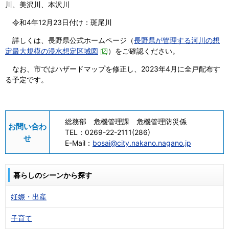
川、美沢川、本沢川
令和4年12月23日付け：斑尾川
詳しくは、長野県公式ホームページ（
長野県が管理する河川の想
定最大規模の浸水想定区域図
）をご確認ください。
なお、市ではハザードマップを修正し、2023年4月に全戸配布す
る予定です。
総務部 危機管理課 危機管理防災係
お問い合わ
TEL：
0269-22-2111(286)
せ
E-Mail：
bosai@city.nakano.nagano.jp
暮らしのシーンから探す
妊娠・出産
子育て