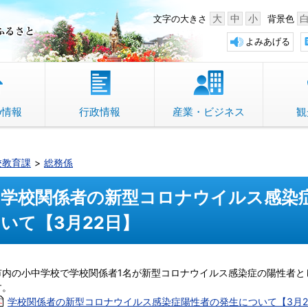
中野市 「故郷」のふるさと
大
中
小
文字の大きさ
背景色
よみあげる
の情報
行政情報
産業・ビジネス
観
校教育課
総務係
学校関係者の新型コロナウイルス感染
いて【3月22日】
市内の小中学校で学校関係者1名が新型コロナウイルス感染症の陽性者と
す。
学校関係者の新型コロナウイルス感染症陽性者の発生について【3月22日】