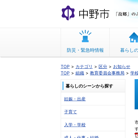
本
文
へ
移
動
防災・緊急時情報
暮らし
TOP
カテゴリ
区分
お知らせ
TOP
組織
教育委員会事務局
学
暮らしのシーンから探す
妊娠・出産
子育て
入学・学校
成人・仕事・結婚