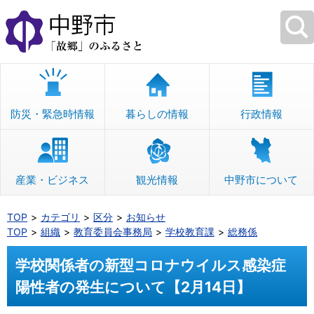
本
文
へ
移
動
防災・緊急時情報
暮らしの情報
行政情報
産業・ビジネス
観光情報
中野市について
TOP
カテゴリ
区分
お知らせ
TOP
組織
教育委員会事務局
学校教育課
総務係
学校関係者の新型コロナウイルス感染症
陽性者の発生について【2月14日】