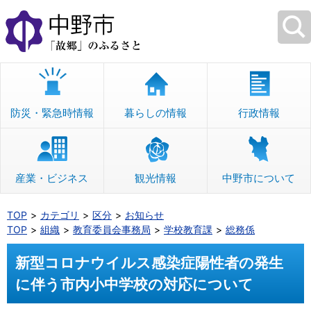
本
文
へ
移
動
防災・緊急時情報
暮らしの情報
行政情報
産業・ビジネス
観光情報
中野市について
TOP
カテゴリ
区分
お知らせ
TOP
組織
教育委員会事務局
学校教育課
総務係
新型コロナウイルス感染症陽性者の発生
に伴う市内小中学校の対応について