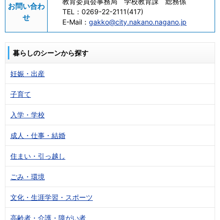
教育委員会事務局 学校教育課 総務係
お問い合わ
TEL：
0269-22-2111(417)
せ
E-Mail：
gakko@city.nakano.nagano.jp
暮らしのシーンから探す
妊娠・出産
子育て
入学・学校
成人・仕事・結婚
住まい・引っ越し
ごみ・環境
文化・生涯学習・スポーツ
高齢者・介護・障がい者