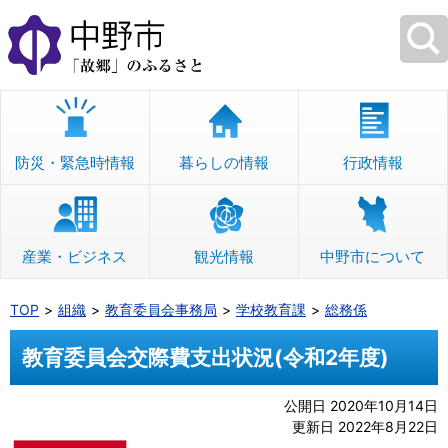
本
文
へ
移
動
防災・緊急時情報
暮らしの情報
行政情報
産業・ビジネス
観光情報
中野市について
TOP
組織
教育委員会事務局
学校教育課
総務係
教育委員会交際費支出状況(令和2年度)
公開日 2020年10月14日
更新日 2022年8月22日