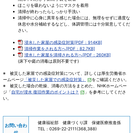
ほこりを吸わないようにマスクを着用
清掃が終わったらしっかり手洗い
清掃中に心身に異常を感じた場合には、無理をせずに適度な
休息や水分補給するなどし、体調管理には十分留意してくだ
さい。
浸水した家屋の感染症対策[PDF：914KB]
清掃作業をされる方へ[PDF：82.7KB]
浸水した家屋を清掃される方へ[PDF：260KB]
(床下や庭の消毒は原則不要です)
※ 被災した家屋での感染症対策について、詳しくは厚生労働省ホ
ームページ
「被災した家屋での感染症対策」
をご確認ください。
※ 被災した場合の乾燥、消毒の方法をまとめた、NHKホームペー
ジ「
自宅が浸水 復旧作業のポイントは？
」を参考にしてくださ
い。
健康福祉部 健康づくり課 保健医療推進係
お問い合わ
TEL：
0269-22-2111(368,388)
せ