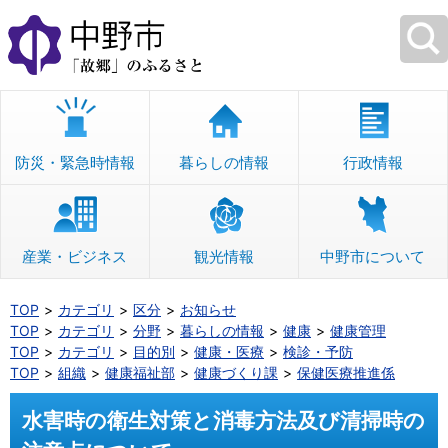
本
文
へ
移
動
防災・緊急時情報
暮らしの情報
行政情報
産業・ビジネス
観光情報
中野市について
TOP
カテゴリ
区分
お知らせ
TOP
カテゴリ
分野
暮らしの情報
健康
健康管理
TOP
カテゴリ
目的別
健康・医療
検診・予防
TOP
組織
健康福祉部
健康づくり課
保健医療推進係
水害時の衛生対策と消毒方法及び清掃時の