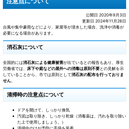
注意点について
公開日 2020年9月3日
更新日 2024年11月28日
台風や集中豪雨などにより、家屋等が浸水した場合、洗浄や消毒が
必要になる場合があります。
消石灰について
全国的には
消石灰による健康被害
が出ているとの報告もあり、厚生
労働省では、
床下や庭などの屋外への消毒は原則不要
との見解を示
していることから、市では原則として
消石灰の配布を行っておりま
せん
。
清掃時の注意点について
ドアを開けて、しっかり換気
汚泥は取り除き、しっかり乾燥（消毒薬は、汚れを取り除い
た上で使用しましょう。）
清掃中のけが予防に手袋を装着