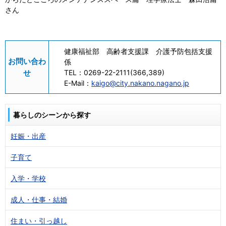
さん
健康福祉部 高齢者支援課 介護予防包括支援
お問い合わ
係
せ
TEL：
0269-22-2111(366,389)
E-Mail：
kaigo@city.nakano.nagano.jp
暮らしのシーンから探す
妊娠・出産
子育て
入学・学校
成人・仕事・結婚
住まい・引っ越し