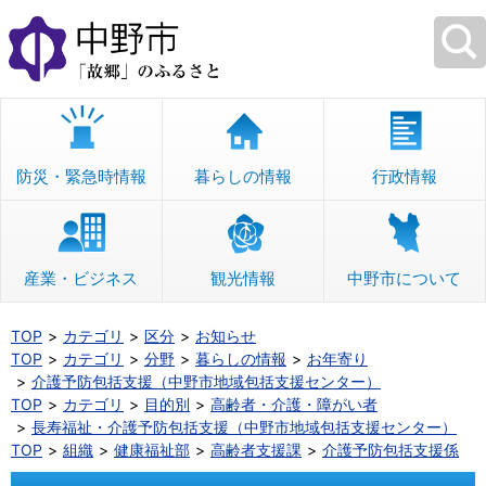
本
文
へ
移
動
防災・緊急時情報
暮らしの情報
行政情報
産業・ビジネス
観光情報
中野市について
TOP
カテゴリ
区分
お知らせ
TOP
カテゴリ
分野
暮らしの情報
お年寄り
介護予防包括支援（中野市地域包括支援センター）
TOP
カテゴリ
目的別
高齢者・介護・障がい者
長寿福祉・介護予防包括支援（中野市地域包括支援センター）
TOP
組織
健康福祉部
高齢者支援課
介護予防包括支援係