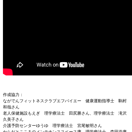
作成協力：
ながでんフィットネスクラブエフバイエー 健康運動指導士 駒村
和哉さん
老人保健施設もえぎ 理学療法士 田尻勝さん、理学療法士 滝沢
久美子さん
介護予防センターゆうゆ 理学療法士 宮尾敏明さん
からだとこころのメンテナンススペース庸 理学療法士 森田浩庸