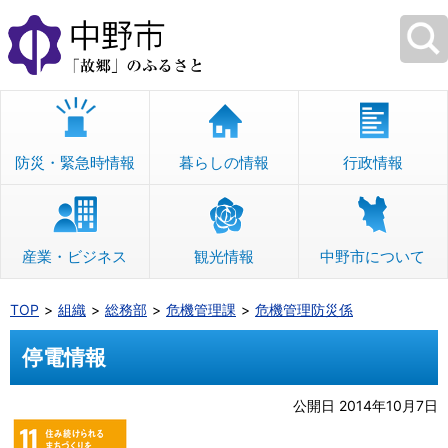
本
文
へ
移
動
防災・緊急時情報
暮らしの情報
行政情報
産業・ビジネス
観光情報
中野市について
TOP
組織
総務部
危機管理課
危機管理防災係
停電情報
公開日 2014年10月7日