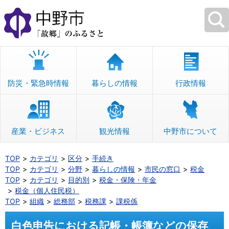
本
文
へ
移
動
防災・緊急時情報
暮らしの情報
行政情報
産業・ビジネス
観光情報
中野市について
TOP
カテゴリ
区分
手続き
TOP
カテゴリ
分野
暮らしの情報
市民の窓口
税金
TOP
カテゴリ
目的別
税金・保険・年金
税金（個人住民税）
TOP
組織
総務部
税務課
課税係
白色申告における記帳・帳簿などの保存