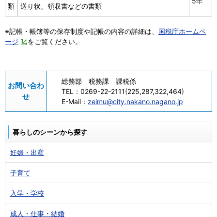
5年
類
送り状、領収書などの書類
※記帳・帳簿等の保存制度や記帳の内容の詳細は、
国税庁ホームペ
ージ
をご覧ください。
総務部 税務課 課税係
お問い合わ
TEL：
0269-22-2111(225,287,322,464)
せ
E-Mail：
zeimu@city.nakano.nagano.jp
暮らしのシーンから探す
妊娠・出産
子育て
入学・学校
成人・仕事・結婚